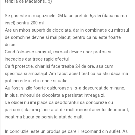
teribila de Macarons.. :))
Se gaseste in magazinele DM la un pret de 6,5 lei (daca nu ma
insel) pentru 200 ml.
Are un miros superb de ciocolata, dar in combinatie cu mirosul
de somchine devine si mai placut, pentru ca nu este foarte
dulce.
Cand folosesc spray-ul, mirosul devine usor prafos si
inecacios dar trece rapid efectul.
Ca fi protectie, chiar isi face treaba 24 de ore, asa cum
specifica si ambalajul. Am facut acest test ca sa stiu daca ma
pot increde in el in orice situatie.
Au fost si zile foarte calduroase si s-a descurcat de minune.
In plus, mirosul de ciocolata a persistat intreaga zi.
De obicei nu imi place ca deodorantul sa concureze cu
parfumul, dar imi place atat de mult mirosul acestui deodorant,
incat ma bucur ca persista atat de mult.
In concluzie, este un produs pe care il recomand din suflet. As