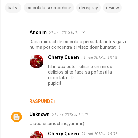
balea
ciocolata si smochine
deospray
review
Anonim
21 mai 2013 la 12:43
C
Daca mirosul de ciocolata persistata intreaga zi
o
nu ma pot concentra si visez doar bunatati :)
m
Cherry Queen
21 mai 2013 la 13:18
e
hihi.. asa este... chiar e un miros
n
delicios si te face sa poftesti la
ciocolata.. :D
t
pupici!
a
r
RĂSPUNDEȚI
i
i
Unknown
21 mai 2013 la 14:20
Cioco si smochine,yummi:)
Cherry Queen
21 mai 2013 la 16:02