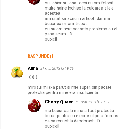
nu.. chiar nu lasa.. desi nu am folosit
multe haine inchise la culoarea zilele
acestea
am uitat sa scriu in articol.. dar ma
bucur ca m-ai intrebat
eu nu am avut aceasta problema cu el
pana acum.. :D
pupici!
RĂSPUNDEȚI
Alina
21 mai 2013 la 18:26
:))))))
mirosul mi s-a parut si mie super, din pacate
protectia pentru mine era insuficienta.
Cherry Queen
21 mai 2013 la 18:32
ma bucur ca la mine a fost protectia
buna.. pentru ca e mirosul prea frumos
ca sa renunt la deodorant.. :D
pupicei!