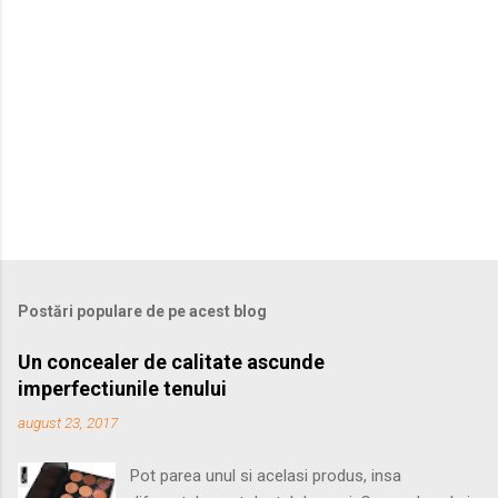
T
r
i
m
Postări populare de pe acest blog
i
t
Un concealer de calitate ascunde
e
imperfectiunile tenului
ț
i
august 23, 2017
u
n
c
Pot parea unul si acelasi produs, insa
o