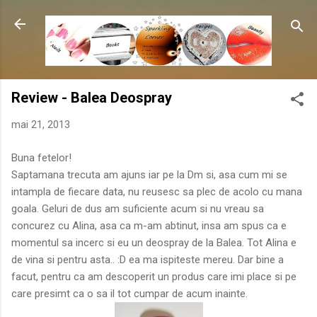
Treceți la conținutul principal
Review - Balea Deospray
mai 21, 2013
Buna fetelor!
Saptamana trecuta am ajuns iar pe la Dm si, asa cum mi se
intampla de fiecare data, nu reusesc sa plec de acolo cu mana
goala. Geluri de dus am suficiente acum si nu vreau sa
concurez cu Alina, asa ca m-am abtinut, insa am spus ca e
momentul sa incerc si eu un deospray de la Balea. Tot Alina e
de vina si pentru asta.. :D ea ma ispiteste mereu. Dar bine a
facut, pentru ca am descoperit un produs care imi place si pe
care presimt ca o sa il tot cumpar de acum inainte.