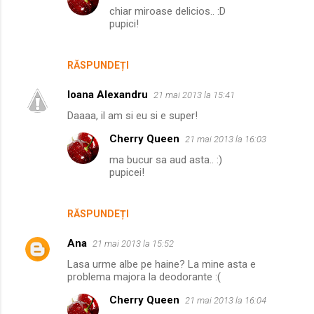
chiar miroase delicios.. :D
pupici!
RĂSPUNDEȚI
Ioana Alexandru
21 mai 2013 la 15:41
Daaaa, il am si eu si e super!
Cherry Queen
21 mai 2013 la 16:03
ma bucur sa aud asta.. :)
pupicei!
RĂSPUNDEȚI
Ana
21 mai 2013 la 15:52
Lasa urme albe pe haine? La mine asta e
problema majora la deodorante :(
Cherry Queen
21 mai 2013 la 16:04