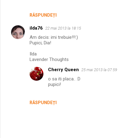
RĂSPUNDEȚI
ilda76
22 mai 2013 la 18:15
Am decis: imi trebuie!!!:)
Pupici, Dia!
Ilda
Lavender Thoughts
Cherry Queen
25 mai 2013 la 07:59
o sa iti placa.. :D
pupici!
RĂSPUNDEȚI